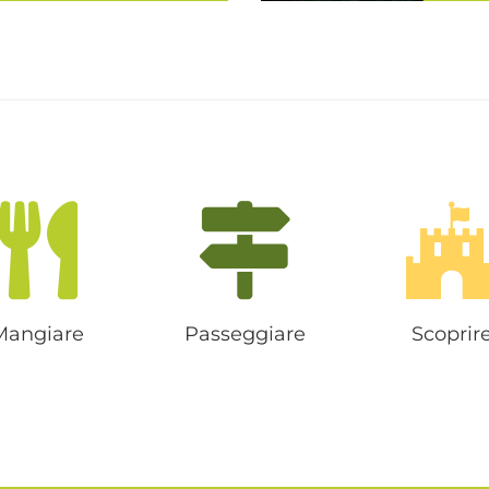
 sorge in una conca
Con Merano
gne e dolci colline
col
"Il più bel paesaggio
comp
va Franz Kafka ne...
meranese, l
Mangiare
Passeggiare
Scoprir