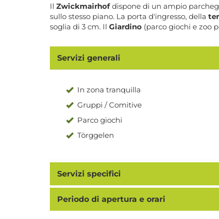
Il
Zwickmairhof
dispone di un ampio parcheggio
sullo stesso piano. La porta d'ingresso, della
te
soglia di 3 cm. Il
Giardino
(parco giochi e zoo p
Servizi generali
In zona tranquilla
Gruppi / Comitive
Parco giochi
Törggelen
Servizi specifici
Periodo di apertura e orari