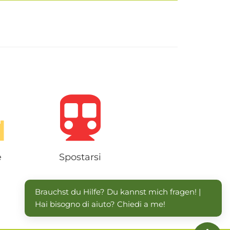
 e dintorni si intende la bellissima e
orata zona nei dintorni di Merano che
rende la media Val d'Adige, la conca
a Val Passiria, la Val d'Ultimo e la Val
Senales...
e
Spostarsi
Brauchst du Hilfe? Du kannst mich fragen! | 
Hai bisogno di aiuto? Chiedi a me!