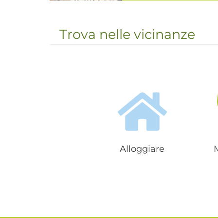
Merano (325 m s.l.m.)
circondata da alte monta
Trova nelle vicinanze
coltivate a vigneti e frutteti. 
che abbia mai visto" scrive
Alloggiare