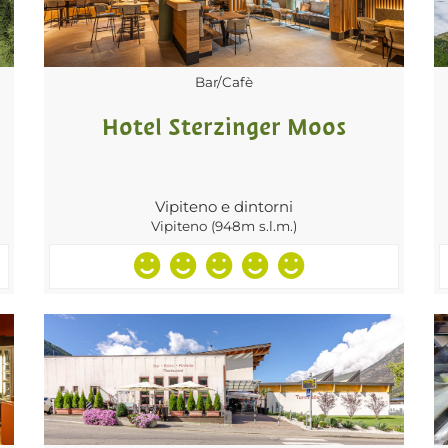
Bar/Cafè
Hotel Sterzinger Moos
Vipiteno e dintorni
Vipiteno (948m s.l.m.)