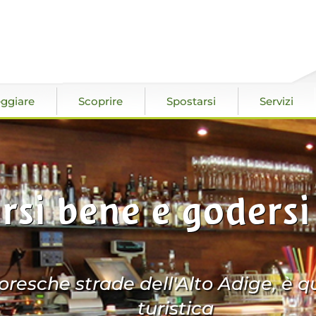
ggiare
Scoprire
Spostarsi
Servizi
rsi bene e godersi 
toresche strade dell'Alto Adige, è qu
turistica