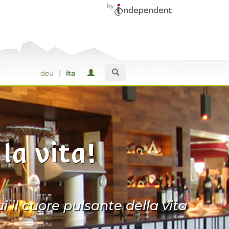
|
deu
ita
la vita!
i il cuore pulsante della vita