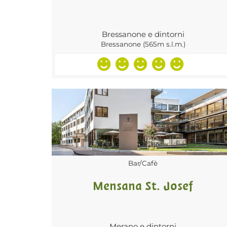
Bressanone e dintorni
Bressanone (565m s.l.m.)
Bar/Cafè
Mensana St. Josef
Merano e dintorni