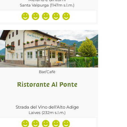
Santa Valpurga (1147m s.l.m.)
Bar/Cafè
Ristorante Al Ponte
Strada del Vino dell'Alto Adige
Laives (232m s.l.m.)