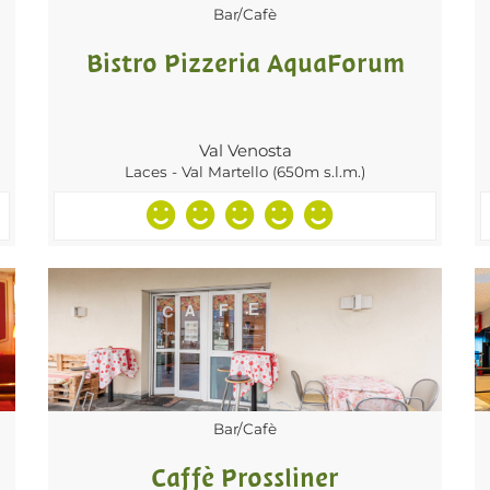
Bar/Cafè
Bistro Pizzeria AquaForum
Val Venosta
Laces - Val Martello (650m s.l.m.)
Bar/Cafè
Caffè Prossliner