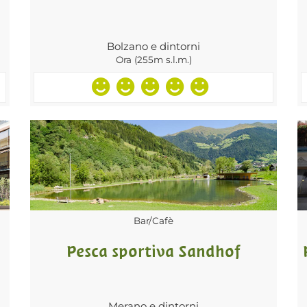
Bolzano e dintorni
Ora (255m s.l.m.)
Bar/Cafè
Pesca sportiva Sandhof
Merano e dintorni