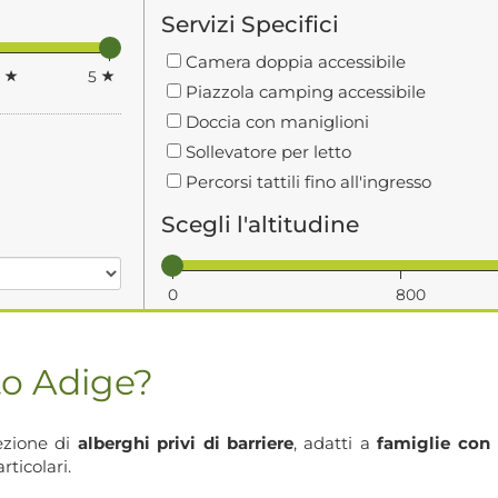
Servizi Specifici
Camera doppia accessibile
4
5
Piazzola camping accessibile
Doccia con maniglioni
Sollevatore per letto
Percorsi tattili fino all'ingresso
Scegli l'altitudine
0
800
to Adige?
ezione di
alberghi privi di barriere
, adatti a
famiglie con
rticolari.