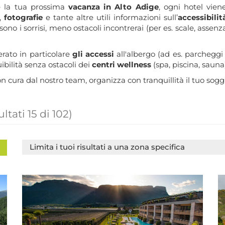
se la tua prossima
vacanza in Alto Adige
, ogni hotel vien
i,
fotografie
e tante altre utili informazioni sull’
accessibilit
sono i sorrisi, meno ostacoli incontrerai (per es. scale, assenz
rato in particolare
gli accessi
all'albergo (ad es. parcheggi 
ruibilità senza ostacoli dei
centri wellness
(spa, piscina, sauna
con cura dal nostro team, organizza con tranquillità il tuo sogg
ultati
15
di
102
)
Limita i tuoi risultati a una zona specifica