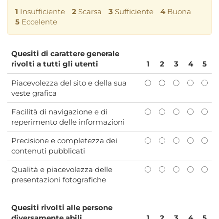
1
Insufficiente
2
Scarsa
3
Sufficiente
4
Buona
5
Eccelente
Quesiti di carattere generale
rivolti a tutti gli utenti
1
2
3
4
5
Piacevolezza del sito e della sua
veste grafica
Facilità di navigazione e di
reperimento delle informazioni
Precisione e completezza dei
contenuti pubblicati
Qualità e piacevolezza delle
presentazioni fotografiche
Quesiti rivolti alle persone
diversamente abili
1
2
3
4
5