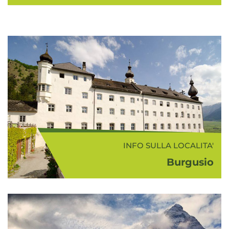
INFO SULLA LOCALITA'
Burgusio
Il paese di Burgusio (1.216 m s.l.m.),
frazione del Comune di Malles, si
trova in posizione soleggiata ed è
caratterizzato da tipici masi tirolesi