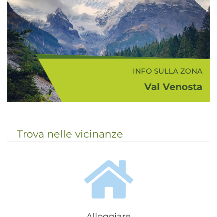
del XVI e XVII con bellissime stube
...
INFO SULLA ZONA
Val Venosta
La Val Venosta è un’ampia e
bellissima valle che sale da Merano
e porta al Passo Resia, attraverso
Trova nelle vicinanze
cittadine e borghi antichi circondati
da alte montagne e, a valle, da
ampie co...
Alloggiare