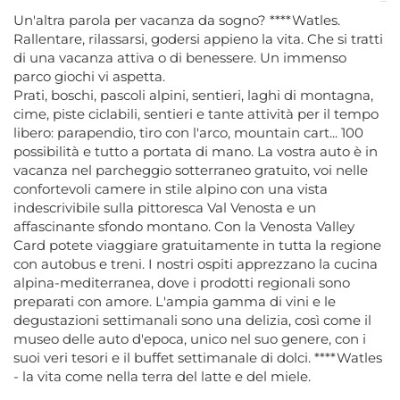
Un'altra parola per vacanza da sogno? ****Watles.
Rallentare, rilassarsi, godersi appieno la vita. Che si tratti
di una vacanza attiva o di benessere. Un immenso
parco giochi vi aspetta.
Prati, boschi, pascoli alpini, sentieri, laghi di montagna,
cime, piste ciclabili, sentieri e tante attività per il tempo
libero: parapendio, tiro con l'arco, mountain cart... 100
possibilità e tutto a portata di mano. La vostra auto è in
vacanza nel parcheggio sotterraneo gratuito, voi nelle
confortevoli camere in stile alpino con una vista
indescrivibile sulla pittoresca Val Venosta e un
affascinante sfondo montano. Con la Venosta Valley
Card potete viaggiare gratuitamente in tutta la regione
con autobus e treni. I nostri ospiti apprezzano la cucina
alpina-mediterranea, dove i prodotti regionali sono
preparati con amore. L'ampia gamma di vini e le
degustazioni settimanali sono una delizia, così come il
museo delle auto d'epoca, unico nel suo genere, con i
suoi veri tesori e il buffet settimanale di dolci. ****Watles
- la vita come nella terra del latte e del miele.