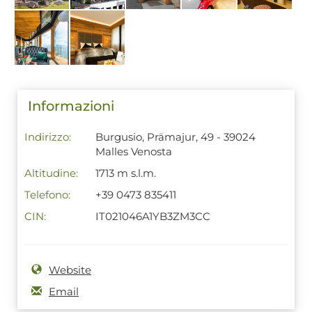
Informazioni
Indirizzo:
Burgusio, Prämajur, 49 - 39024
Malles Venosta
Altitudine:
1713 m s.l.m.
Telefono:
+39 0473 835411
CIN:
IT021046A1YB3ZM3CC
Website
Email