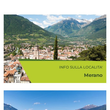
INFO SULLA LOCALITA'
Merano
Merano (325 m s.l.m.) sorge in una
conca circondata da alte
montagne e dolci colline coltivate a
vigneti e frutteti. "Il più bel
paesaggio che abbia mai visto"