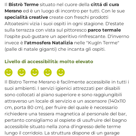
Il
Bistrò Terme
situato nel cuore della
cittá di cura
Merano
ed è un luogo di incontro per tutti. Con le sue
specialità creative
create con freschi prodotti
Altoatesini vizia i suoi ospiti in ogni stagione. D'estate
sulla terrazza con vista sul pittoresco
parco termale
l'ospite può gustare un aperitivo rinfrescante. D'inverno
invece è
l'atmosfera Natalizia
nelle "Kugln Terme"
(palle di natale giganti) che incanta gli ospiti.
Livello di accessibilità: molto elevato
Il Bistro Terme Merano è facilmente accessibile in tutti i
suoi ambienti. I servizi igienici attrezzati per disabili
sono collocati al piano superiore e sono raggiungibili
attraverso un locale di servizio e un ascensore (140x110
cm, porta 80 cm), per fruire del quale è necessario
richiedere una tessera magnetica al personale del bar,
pertanto consigliamo al ospiete di usufruire del bagno
accessibile situato nella zona d'ingresso delle terme
lungo il corridoio. La struttura dispone di un garage