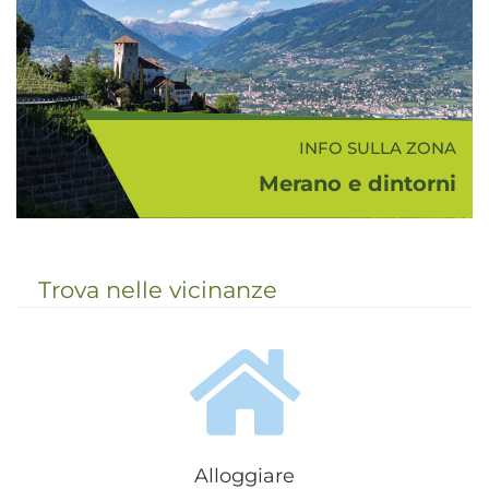
scriveva Franz Kafka ne...
INFO SULLA ZONA
Merano e dintorni
Con Merano e dintorni si intende la
bellissima e colorata zona nei
dintorni di Merano che comprende
Trova nelle vicinanze
la media Val d'Adige, la conca
meranese, la Val Passiria, la Val
d'Ultimo e la Val Senales...
Alloggiare