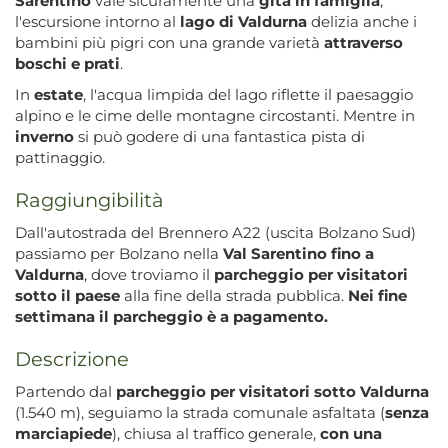
Sarentino
vale sicuramente una
gita in famiglia
,
l'escursione intorno al
lago di Valdurna
delizia anche i
bambini più pigri con una grande varietà
attraverso
boschi e prati
.
In
estate
, l'acqua limpida del lago riflette il paesaggio
alpino e le cime delle montagne circostanti. Mentre in
inverno
si può godere di una fantastica pista di
pattinaggio.
Raggiungibilità
Dall'autostrada del Brennero A22 (uscita Bolzano Sud)
passiamo per Bolzano nella
Val Sarentino fino a
Valdurna
, dove troviamo il
parcheggio per visitatori
sotto il paese
alla fine della strada pubblica.
Nei fine
settimana il parcheggio è a pagamento.
Descrizione
Partendo dal
parcheggio per visitatori sotto Valdurna
(1.540 m), seguiamo la strada comunale asfaltata (
senza
marciapiede
), chiusa al traffico generale,
con una