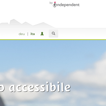
|
deu
ita
o accessibile