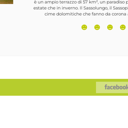
sbarramenti che hanno formato alcuni la
nei pressi del paese di Santa Valburga 
un’ampia e ombreggia