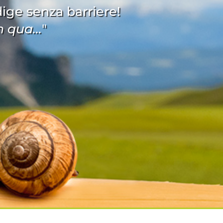
Adige senza barriere!
 qua...
"