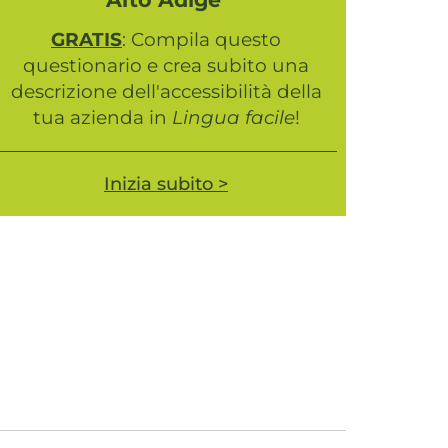
GRATIS
: Compila questo
questionario e crea subito una
descrizione dell'accessibilità della
tua azienda in
Lingua facile
!
Inizia subito >