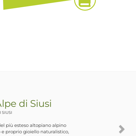
 al Lago di Zoccolo
NTA VALPURGA
egli anni ‘60 da grandi lavori per la
ungo la valle sono stati costruiti degli