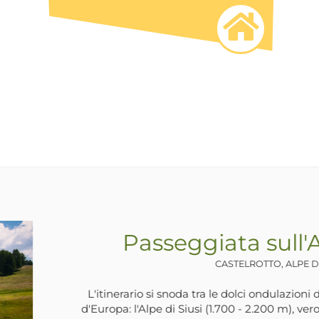
Passeggiata in riva
ULTIMO, , SA
La Val d'Ultimo è stata interessata n
realizzazione di opere idroelettriche. L