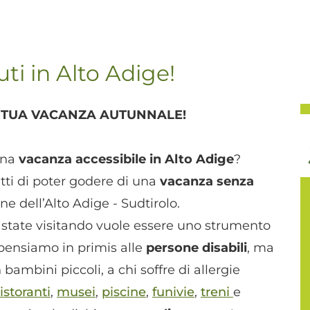
i in Alto Adige!
TUA VACANZA AUTUNNALE!
una
vacanza accessibile in Alto Adige
?
tti di poter godere di una
vacanza senza
e dell’Alto Adige - Sudtirolo.
state visitando vuole essere uno strumento
pensiamo in primis alle
persone disabili
, ma
bambini piccoli, a chi soffre di allergie
ristoranti
,
musei
,
piscine
,
funivie
,
treni
e