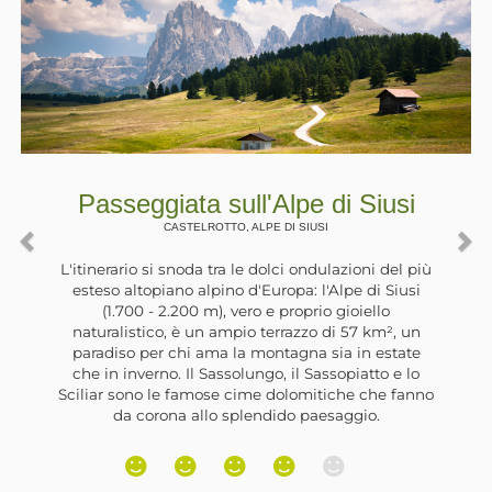
iusi
Passeggiata in riva al Lag
Zoccolo
ULTIMO, , SANTA VALPURGA
 del più
 Siusi
La Val d'Ultimo è stata interessata negli a
lo
da grandi lavori per la realizzazione di 
m², un
idroelettriche. Lungo la valle sono stati co
estate
degli sbarramenti che hanno formato alcun
o e lo
artificiali. Il più grande si trova nei pressi 
he fanno
di Santa Valburga e, lungo la sua riva orien
.
trova un’ampia e ombreggiata strada fore