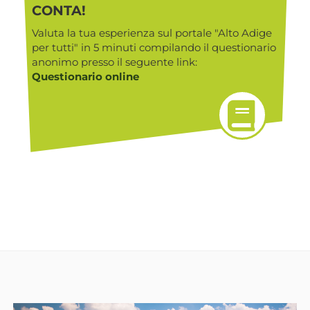
CONTA!
Valuta la tua esperienza sul portale "Alto Adige
per tutti" in 5 minuti compilando il questionario
anonimo presso il seguente link:
Questionario online