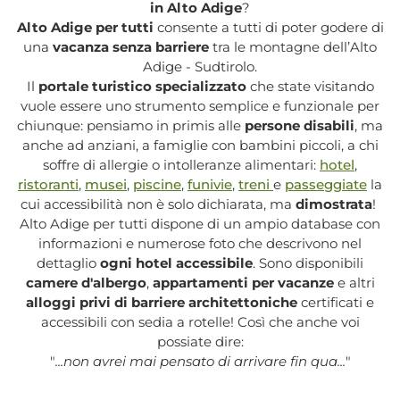
in Alto Adige
?
Alto Adige per tutti
consente a tutti di poter godere di
una
vacanza senza barriere
tra le montagne dell’Alto
Adige - Sudtirolo.
Il
portale turistico specializzato
che state visitando
vuole essere uno strumento semplice e funzionale per
chiunque: pensiamo in primis alle
persone disabili
, ma
anche ad anziani, a famiglie con bambini piccoli, a chi
soffre di allergie o intolleranze alimentari:
hotel
,
ristoranti
,
musei
,
piscine
,
funivie
,
treni
e
passeggiate
la
cui accessibilità non è solo dichiarata, ma
dimostrata
!
Alto Adige per tutti dispone di un ampio database con
informazioni e numerose foto che descrivono nel
dettaglio
ogni hotel accessibile
. Sono disponibili
camere d'albergo
,
appartamenti per vacanze
e altri
alloggi privi di barriere architettoniche
certificati e
accessibili con sedia a rotelle! Così che anche voi
possiate dire:
"
...non avrei mai pensato di arrivare fin qua...
"