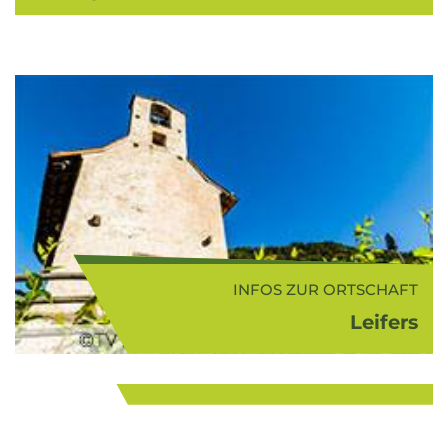
INFOS ZUR ORTSCHAFT
Leifers
INFOS ZUR FERIENREGION
Leifers (255 m ü.d.M.) ist eine
Südtiroler Weinstraße
Kleinstadt mit südlichem Flair und
die größte Obstbaugemeinde
...
Südtirols. Durch seine Nähe zu