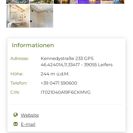
Informationen
Adresse:
Kennedystraße 233 GPS
46.424014,11.33417 - 39055 Leifers
Höhe:
244 m ü.d.M.
Telefon:
+39 0471 590600
CIN:
IT021040A19F6CKMVG
Website
E-mail