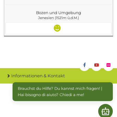
Bozen und Umgebung
Jenesien (1521m ü.d.M.)
Informationen & Kontakt
Brauchst du Hilfe? Du kannst mich fragen! | 
Hai bisogno di aiuto? Chiedi a me!
Open