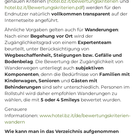
genauen Kriterien (
hotel.bz.it/bewertungskriterien
und
hotel.bz.it/Bewertungskriterien.pdf
) werden für den
Endnutzer natürlich
vollkommen transparent
auf der
Internetseite angeführt.
Ähnliche Vorgaben gelten auch für
Wanderungen
:
Nach einer
Begehung vor Ort
wird der
Zugänglichkeitsgrad von einem
Expertenteam
beurteilt, unter Berücksichtigung von
Wegbeschaffenheit, Steigungen bzw. Gefälle und
Bodenbelag
. Die Bewertung der Zugänglichkeit von
Wanderwegen unterliegt auch
subjektiven
Komponenten
, denn die Bedürfnisse von
Familien mit
Kinderwagen, Senioren
und
Gästen mit
Behinderungen
sind sehr unterschiedlich. Personen im
Rollstuhl wird daher empfohlen Wanderungen zu
wählen, die mit
5 oder 4 Smileys
bewertet wurden.
Genauere
Informationen:
www.hotel.bz.it/de/bewertungskriterien-
wandern
Wie kann man in das Verzeichnis aufgenommen