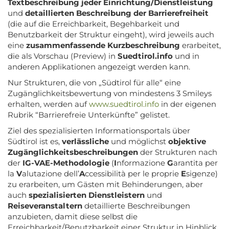
Textbeschreibung jeder Einrichtung/Dienstleistung
und
detaillierten Beschreibung der Barrierefreiheit
(die auf die Erreichbarkeit, Begehbarkeit und
Benutzbarkeit der Struktur eingeht), wird jeweils auch
eine
zusammenfassende Kurzbeschreibung
erarbeitet,
die als Vorschau (Preview) in
Suedtirol.info
und in
anderen Applikationen angezeigt werden kann.
Nur Strukturen, die von „Südtirol für alle“ eine
Zugänglichkeitsbewertung von mindestens 3 Smileys
erhalten, werden auf
www.suedtirol.info
in der eigenen
Rubrik “Barrierefreie Unterkünfte” gelistet.
Ziel des spezialisierten Informationsportals über
Südtirol ist es,
verlässliche
und möglichst
objektive
Zugänglichkeitsbeschreibungen
der Strukturen nach
der
IG-VAE-Methodologie
(
I
nformazione
G
arantita per
la
V
alutazione dell’
A
ccessibilità per le proprie
E
sigenze)
zu erarbeiten, um Gästen mit Behinderungen, aber
auch
spezialisierten Dienstleistern
und
Reiseveranstaltern
detaillierte Beschreibungen
anzubieten, damit diese selbst die
Erreichbarkeit/Benutzbarkeit einer Struktur in Hinblick