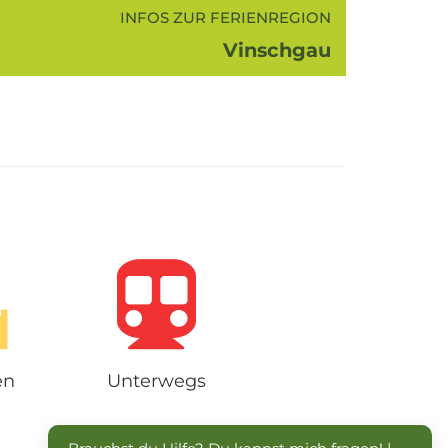
INFOS ZUR FERIENREGION
Vinschgau
nschgau ist das weite schöne Tal der
on seinem Ursprung am Reschenpass
u einer Talstufe kurz vor dem Meraner
Becken. Eine einmalige Landschaft
gekennzeichnet von...
en
Unterwegs