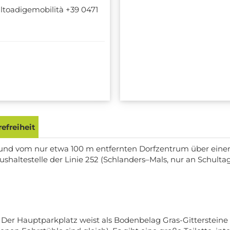
 altoadigemobilità +39 0471
efreiheit
 und vom nur etwa 100 m entfernten Dorfzentrum über einen
haltestelle der Linie 252 (Schlanders–Mals, nur an Schulta
h. Der Hauptparkplatz weist als Bodenbelag Gras-Gitterstei