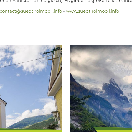
nen Fahrstühle sind gleich). Es gibt eine große Toilette, in
contact@suedtirolmobil.info
-
www.suedtirolmobil.info