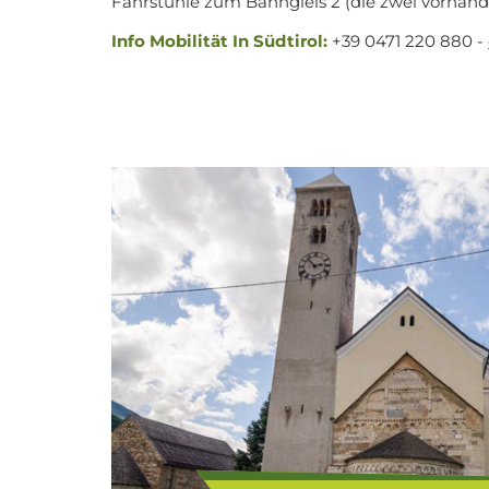
Fahrstühle zum Bahngleis 2 (die zwei vorhande
Info Mobilität In Südtirol:
+39 0471 220 880 -