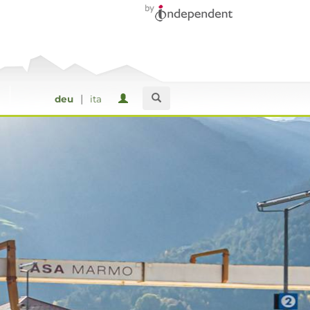
|
deu
ita