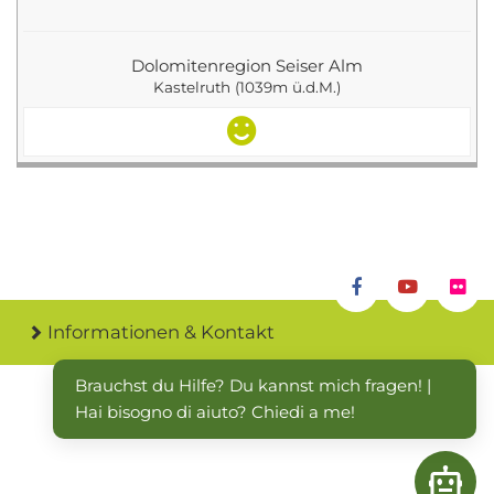
Dolomitenregion Seiser Alm
Kastelruth (1039m ü.d.M.)
Informationen & Kontakt
Brauchst du Hilfe? Du kannst mich fragen! | 
Hai bisogno di aiuto? Chiedi a me!
Open