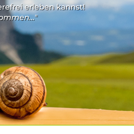
erefrei erleben kannst!
 kommen...
"