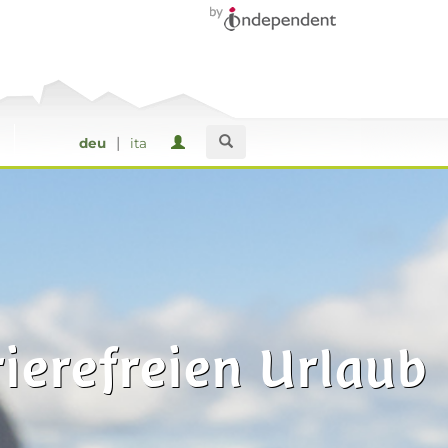
|
deu
ita
ierefreien Urlaub