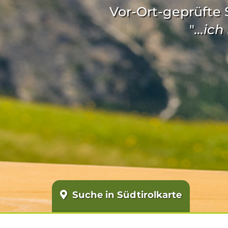
Vor-Ort-geprüfte S
"
...ic
Suche in Südtirolkarte