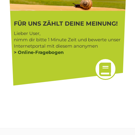
FÜR UNS ZÄHLT DEINE MEINUNG!
Lieber User,
nimm dir bitte 1 Minute Zeit und bewerte unser
Internetportal mit diesem anonymen
>
Online-Fragebogen