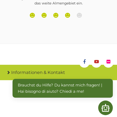
Informationen & Kontakt
Brauchst du Hilfe? Du kannst mich fragen! | 
Hai bisogno di aiuto? Chiedi a me!
Open