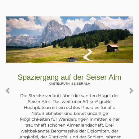
lm
Spaziergang am Zoggler Stau
ULTENTAL, , ST. WALBURG
er
Im Ultental wurden in den 60er Jahren für di
Errichtung von Wasserkraftwerken große Eingri
in die Natur durchgeführt: Dämme wurden
gebaut und Stauseen geschaffen. Der größte
er
davon, in der Nähe von St. Walburg, ist der
Zogglersee. Entlang seines östlichen Ufers
r
verläuft ein schöner breiter Forstweg.
men