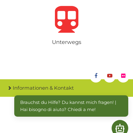
Unterwegs
Informationen & Kontakt
Brauchst du Hilfe? Du kannst mich fragen! | 
Hai bisogno di aiuto? Chiedi a me!
Open