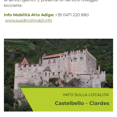
biciclette.
Info Mobilità Alto Adige:
+39 0471 220 880
www.suedtirolmobil.info
INFO SULLA LOCALITA'
Castelbello - Ciardes
I paesi di Castelbello (620 m s.l.m.) e