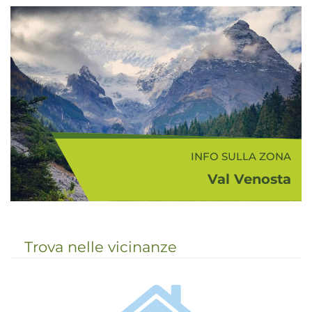
Ciardes (580 m s.l.m.) si trovano
nella bassa Val Venosta e offrono
un paesaggio caratterizzato dai
vigneti sui pendii e dai rigogliosi
frutteti a val...
INFO SULLA ZONA
Val Venosta
La Val Venosta è un’ampia e
bellissima valle che sale da Merano
e porta al Passo Resia, attraverso
Trova nelle vicinanze
cittadine e borghi antichi circondati
da alte montagne e, a valle, da
ampie co...