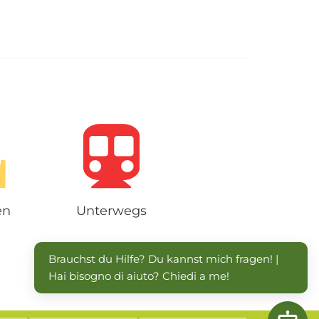
aner Land ist bezeichnend für Meran
gebung und erstreckt sich zwischen
Passeiertal, dem Schnalstal und dem
ental. Kaum eine andere Ferienregion
Südtirols bietet...
en
Unterwegs
Brauchst du Hilfe? Du kannst mich fragen! | 
Hai bisogno di aiuto? Chiedi a me!